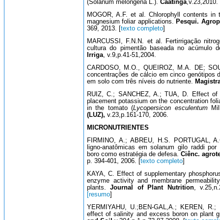
(Solanum melongena L.).
Caatinga
,v.23,2010. 
MOGOR, A.F. et al. Chlorophyll contents in 
magnesium foliar applications.
Pesqui. Agrop
369, 2013. [
texto completo
]
MARCUSSI, F.N.N. et al. Fertirrigação nitro
cultura do pimentão baseada no acúmulo d
Irriga
, v.9,p.41-51,2004.
CARDOSO, M.O., QUEIROZ, M.A. DE; SOUZ
concentrações de cálcio em cinco genótipos d
em solo com três níveis do nutriente.
Magistr
RUIZ, C.; SANCHEZ, A.; TUA, D. Effect of 
placement potassium on the concentration fol
in the tomato (
Lycopersicon esculentum
Mil
(LUZ),
v.23,p.161-170, 2006.
MICRONUTRIENTES
FIRMINO, A.; ABREU, H.S. PORTUGAL, A.C.
ligno-anatômicas em solanum gilo raddi por 
boro como estratégia de defesa.
Ciênc. agrote
p. 394-401, 2006. [
texto completo
]
KAYA, C. Effect of supplementary phosphoru
enzyme activity and membrane permeability
plants.
Journal of Plant Nutrition
, v.25,n.
[resumo
]
YERMIYAHU, U.;BEN-GAL,A.; KEREN, R.; 
effect of salinity and excess boron on plant 