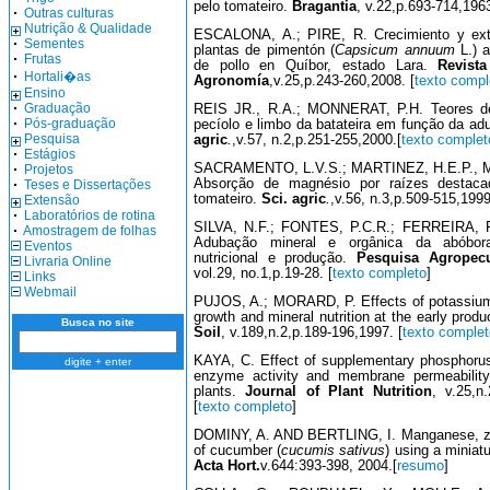
pelo tomateiro.
Bragantia
, v.22,p.693-714,1963
Outras culturas
Nutrição & Qualidade
ESCALONA, A.; PIRE, R. Crecimiento y ext
Sementes
plantas de pimentón (
Capsicum annuum
L.) a
Frutas
de pollo en Quíbor, estado Lara.
Revist
Hortali�as
Agronomía
,v.25,p.243-260,2008. [
texto compl
Ensino
Graduação
REIS JR., R.A.; MONNERAT, P.H. Teores de 
Pós-graduação
pecíolo e limbo da batateira em função da ad
Pesquisa
agric
.
,v.57, n.2,p.251-255,2000.[
texto complet
Estágios
SACRAMENTO, L.V.S.; MARTINEZ, H.E.P., 
Projetos
Absorção de magnésio por raízes destaca
Teses e Dissertações
tomateiro.
Sci. agric
.
,v.56, n.3,p.509-515,1999
Extensão
Laboratórios de rotina
SILVA, N.F.; FONTES, P.C.R.; FERREIRA, 
Amostragem de folhas
Adubação mineral e orgânica da abóbora
Eventos
nutricional e produção.
Pesquisa Agropecu
Livraria Online
vol.29, no.1,p.19-28. [
texto completo
]
Links
Webmail
PUJOS, A.; MORARD, P. Effects of potassium
growth and mineral nutrition at the early prod
Busca no site
Soil
, v.189,n.2,p.189-196,1997. [
texto complet
KAYA, C. Effect of supplementary phosphoru
digite + enter
enzyme activity and membrane permeability
plants.
Journal of Plant Nutrition
, v.25,n.
[
texto completo
]
DOMINY, A. AND BERTLING, I. Manganese, zin
of cucumber (
cucumis sativus
) using a miniat
Acta Hort.
v.644:393-398, 2004.[
resumo
]