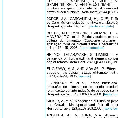
COLLA, G., ROUPHAEL, Y., MOLLE, A.
GRAIFENBERG, A. AND GIUSTINIANI, L. In
nutrition on growth and elemental composit
grown zucchini plants.
Acta Hort.
,v.644,p.399-
JORGE, J.A.; GARGANTINI, H.; IGUE, T. Rel
de Ca e Mg em solução nutritiva e a absorçã
Bragantia
, (nota 13), 1965. [
texto completo
]
ROCHA, M.C.; ANTONIO EMILIANO DI C.
MANERA, T.C. et al. Produtividade e expor
cultura do pimentão (
Capsicum annuum
aplicação foliar de biofertilizante e bactericid
n.1, p. 42 - 45, 2003. [
texto completo
]
HE, Y.Q., TERABAYASHI, S.; NAMIKI, T. Ef
deficiency on fruit growth and element concen
sap of tomato.
Acta Hort
. v.481,p.409-416, 19
EL-GIZAWY, A.M. AND ADAMS, P. Effect o
stress on the calcium status of tomato fruit
v.178,p.37-44, 1986.[
resumo
]
LEONARDO, M. et al. Estado nutriciona
produção de plantas de pimentão condu
fertirrigação durante indução de estresse salin
Bragantia
,v.67, n.4,p.883-889,2008. [
texto co
SILBER, A. et al. Manganese nutrition of pepp
L.): Growth, Mn uptake and fruit disorder
Horticulturae
,v.123,p.197-203,2009. [
texto co
AZOFEIFA, A.; MOREIRA, M.A. Absorción