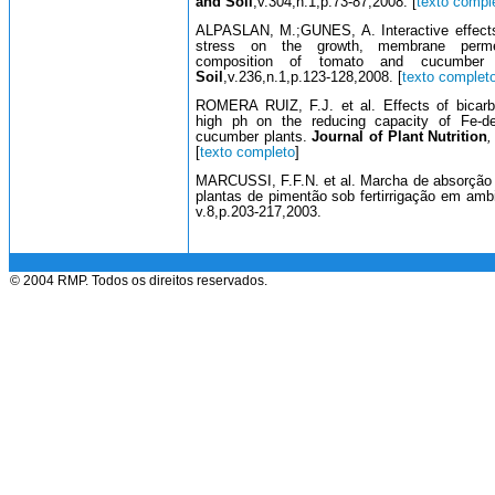
and Soil
,v.304,n.1,p.73-87,2008. [
texto compl
ALPASLAN, M.;GUNES, A. Interactive effects 
stress on the growth, membrane permea
composition of tomato and cucumber
Soil
,v.236,n.1,p.123-128,2008. [
texto complet
ROMERA RUIZ, F.J. et al. Effects of bicar
high ph on the reducing capacity of Fe-de
cucumber plants.
Journal of Plant Nutrition
,
[
texto completo
]
MARCUSSI, F.F.N. et al. Marcha de absorção 
plantas de pimentão sob fertirrigação em amb
v.8,p.203-217,2003.
© 2004 RMP. Todos os direitos reservados.