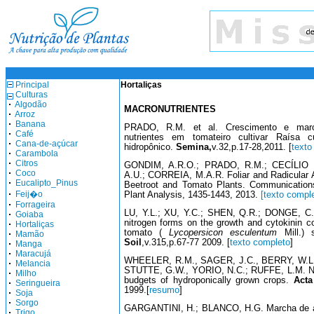
Principal
Hortaliças
Culturas
Algodão
MACRONUTRIENTES
Arroz
Banana
PRADO, R.M. et al. Crescimento e mar
Café
nutrientes em tomateiro cultivar Raísa 
Cana-de-açúcar
hidropônico.
Semina,
v.32,p.17-28,2011. [
texto
Carambola
Citros
GONDIM, A.R.O.; PRADO, R.M.; CECÍLIO 
Coco
A.U.; CORREIA, M.A.R. Foliar and Radicular 
Eucalipto_Pinus
Beetroot and Tomato Plants. Communication
Feij�o
Plant Analysis, 1435-1443, 2013.
[texto compl
Forrageira
LU, Y.L.; XU, Y.C.; SHEN, Q.R.; DONGE, C.X.
Goiaba
nitrogen forms on the growth and cytokinin c
Hortaliças
tomato (
Lycopersicon esculentum
Mill.) 
Mamão
Soil
,v.315,p.67-77 2009. [
texto completo
]
Manga
Maracujá
WHEELER, R.M., SAGER, J.C., BERRY, W.L
Melancia
STUTTE, G.W., YORIO, N.C.; RUFFE, L.M. Nut
Milho
budgets of hydroponically grown crops.
Acta
Seringueira
1999.[
resumo
]
Soja
Sorgo
GARGANTINI, H.; BLANCO, H.G. Marcha de ab
Trigo