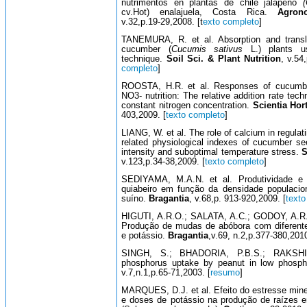
nutrimentos en plantas de chile jalapeño
cv.Hot) enalajuela, Costa Rica.
Agronom
v.32,p.19-29,2008. [t
exto completo
]
TANEMURA, R. et al. Absorption and translo
cucumber (
Cucumis sativus
L.) plants us
technique.
Soil Sci. & Plant Nutrition
, v.54
completo
]
ROOSTA, H.R. et al. Responses of cucumb
NO3- nutrition: The relative addition rate tech
constant nitrogen concentration.
Scientia Hort
403,2009. [
texto completo
]
LIANG, W. et al. The role of calcium in regula
related physiological indexes of cucumber see
intensity and suboptimal temperature stress.
S
v.123,p.34-38,2009. [
texto completo
]
SEDIYAMA, M.A.N. et al. Produtividade e e
quiabeiro em função da densidade populaciona
suíno.
Bragantia
, v.68,p. 913-920,2009. [
texto
HIGUTI, A.R.O.; SALATA, A.C.; GODOY, A.R
Produção de mudas de abóbora com diferente
e potássio.
Bragantia
,v.69, n.2,p.377-380,2010
SINGH, S.; BHADORIA, P.B.S.; RAKSHIT
phosphorus uptake by peanut in low phosp
v.7,n.1,p.65-71,2003. [
resumo
]
MARQUES, D.J. et al. Efeito do estresse miner
e doses de potássio na produção de raízes e